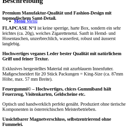
Beschreibung
Premium Manufaktur-Qualität und Fashion-Design mit
topmodischem Samt-Detail.
Menü
Menü
FLAPCASE N°1
ist keine sperrige, harte Box, sondern ein sehr
leichtes (ca. 20g), weiches Zigarettenetui. Sanft in Hemd- und
Hosentaschen, unzerbrechlich, wasserfest, robust und äusserst
langlebig.
Hochwertiges veganes Leder bester Qualität mit natürlichem
Griff und feiner Textur.
Exklusives hergestelltes Material mit azurblauem Innenfutter.
Maßgeschneidert für 20 Stück Packungen = King-Size (ca. 87mm
Höhe, max. 57 mm Breite).
Feuergummi© – Hochwertiges, chices Gummiband hält
Feuerzeug, Visitenkarten, Geldscheine etc.
Optisch und handwerklich perfekt genäht. Produziert ohne tierische
Komponenten in österreichischen Meisterbetrieben.
Unsichtbarer Magnetverschluss, selbstzentrierend ohne
Fummelei.