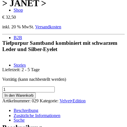
> JANET >
Shop
€
32,50
inkl. 20 % MwSt.
Versandkosten
B2B
Tiefpurpur Samtband kombiniert mit schwarzem
Leder und Silber-Eyelet
Stories
Lieferzeit:
2 - 5 Tage
Vorrätig (kann nachbestellt werden)
>
Kontakt
JANET
In den Warenkorb
>
Artikelnummer:
029
Kategorie:
Velvet•Edition
Menge
Beschreibung
Zusätzliche Informationen
Suche